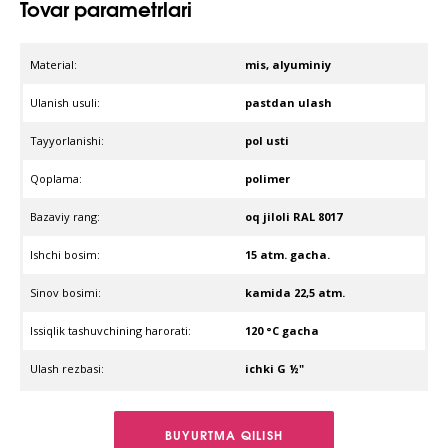
Tovar parametrlari
Material:
mis, alyuminiy
Ulanish usuli:
pastdan ulash
Tayyorlanishi:
pol usti
Qoplama:
polimer
Bazaviy rang:
oq jiloli RAL 8017
Ishchi bosim:
15 atm. gacha.
Sinov bosimi:
kamida 22,5 atm.
Issiqlik tashuvchining harorati:
120 °C gacha
Ulash rezbasi:
ichki G ½"
BUYURTMA QILISH