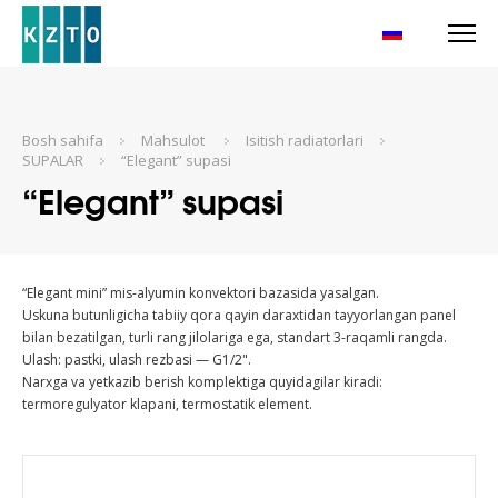
RU
Bosh sahifa
Mahsulot
Isitish radiatorlari
SUPALAR
“Elegant” supasi
“Elegant” supasi
“Elegant mini” mis-alyumin konvektori bazasida yasalgan.
Uskuna butunligicha tabiiy qora qayin daraxtidan tayyorlangan panel
bilan bezatilgan, turli rang jilolariga ega, standart 3-raqamli rangda.
Ulash: pastki, ulash rezbasi — G1/2".
Narxga va yetkazib berish komplektiga quyidagilar kiradi:
termoregulyator klapani, termostatik element.