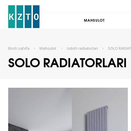
MAHSULOT
Bosh sahifa
Mahsulot
Isitish radiatorlari
SOLO RADIA
SOLO RADIATORLARI