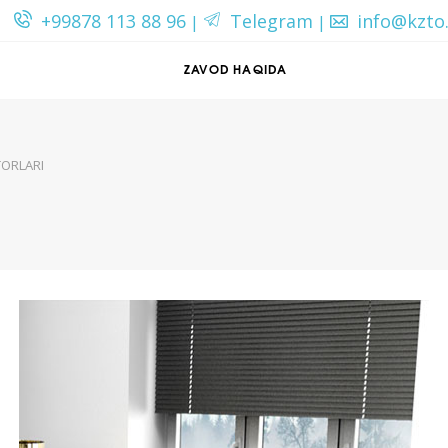
+99878 113 88 96
Telegram
info@kzto
|
|
ZAVOD HAQIDA
TORLARI