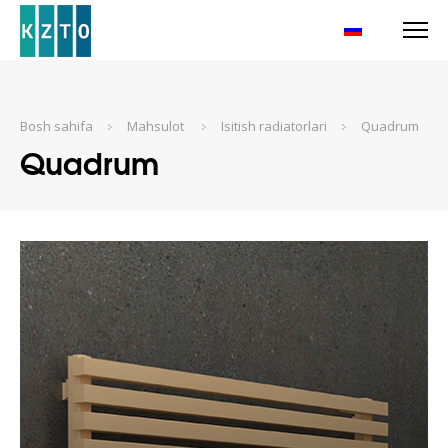
RU
Bosh sahifa
Mahsulot
Isitish radiatorlari
Quadrum
Quadrum